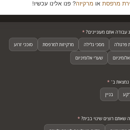
רת מרפסת
או
מרקיזה
? פנו אלינו עכשיו!
ג עבודה אתם מעוניינים?
*
 פרגולה
מסכי גלילה
מרקיזות למרפסת
סוככי זרוע
אלומיניום
שערי אלומיניום
נמצאת ב־
*
רקע
בניין
 שאתם רוצים שינוי בבית?
*