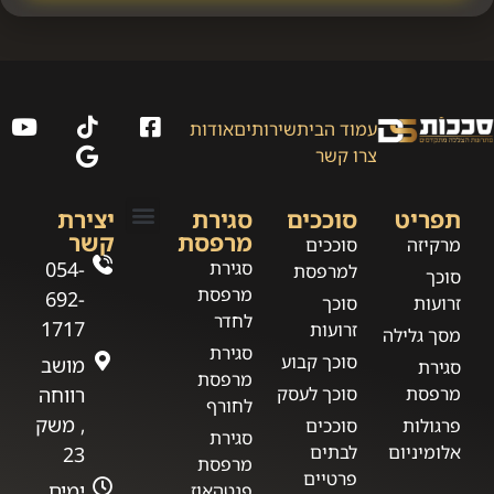
עמוד הבית
שירותים
אודות
צרו קשר
תפריט
סוככים
סגירת
יצירת
מרפסת
קשר
מרקיזה
סוככים
תקנון אתר סככות DS
מדיניות פרטיות
סגירת
054-
למרפסת
סוכך
מרפסת
692-
זרועות
סוכך
לחדר
1717
זרועות
מסך גלילה
סגירת
סוכך קבוע
מושב
סגירת
מרפסת
מרפסת
סוכך לעסק
רווחה
לחורף
, משק
פרגולות
סוככים
סגירת
אלומיניום
לבתים
23
מרפסת
פרטיים
ימים
פנטהאוז