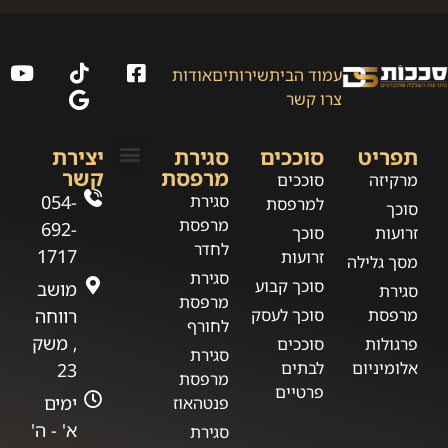
עמוד הבית
שירותים
אודות
צרו קשר
תפריט
סוככים
סגירת
יצירת
מרפסת
קשר
מרקיזה
סוככים
תקנון אתר סככות DS
מדיניות פרטיות
סגירת
054-
למרפסת
סוכך
מרפסת
692-
זרועות
סוכך
לחדר
1717
זרועות
מסך גלילה
סגירת
סוכך קבוע
מושב
סגירת
מרפסת
מרפסת
סוכך לעסק
רווחה
לחורף
, משק
פרגולות
סוככים
סגירת
אלומיניום
לבתים
23
מרפסת
פרטיים
ימים
פנטהאוז
א' - ה'
סגירת