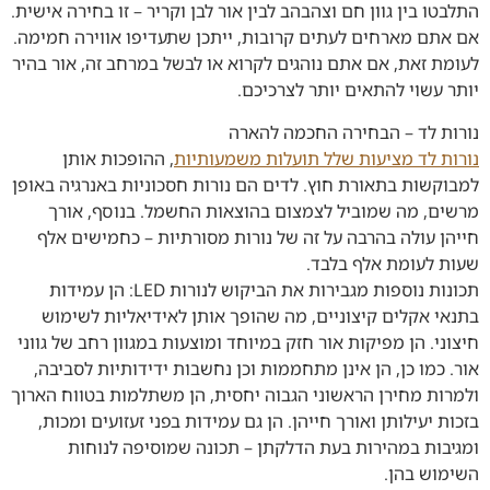
התלבטו בין גוון חם וצהבהב לבין אור לבן וקריר – זו בחירה אישית.
אם אתם מארחים לעתים קרובות, ייתכן שתעדיפו אווירה חמימה.
לעומת זאת, אם אתם נוהגים לקרוא או לבשל במרחב זה, אור בהיר
יותר עשוי להתאים יותר לצרכיכם.
נורות לד – הבחירה החכמה להארה
נורות לד מציעות שלל תועלות משמעותיות
, ההופכות אותן
למבוקשות בתאורת חוץ. לדים הם נורות חסכוניות באנרגיה באופן
מרשים, מה שמוביל לצמצום בהוצאות החשמל. בנוסף, אורך
חייהן עולה בהרבה על זה של נורות מסורתיות – כחמישים אלף
שעות לעומת אלף בלבד.
תכונות נוספות מגבירות את הביקוש לנורות LED: הן עמידות
בתנאי אקלים קיצוניים, מה שהופך אותן לאידיאליות לשימוש
חיצוני. הן מפיקות אור חזק במיוחד ומוצעות במגוון רחב של גווני
אור. כמו כן, הן אינן מתחממות וכן נחשבות ידידותיות לסביבה,
ולמרות מחירן הראשוני הגבוה יחסית, הן משתלמות בטווח הארוך
בזכות יעילותן ואורך חייהן. הן גם עמידות בפני זעזועים ומכות,
ומגיבות במהירות בעת הדלקתן – תכונה שמוסיפה לנוחות
השימוש בהן.