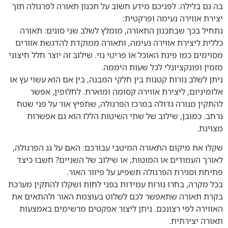
בה גם בלילה. לפניכם מידע חשוב על תכנון תאורה לפרגולה תוך
יצירת אווירה נעימה ופרקטית:
נתחיל בכך שבתכנון התאורה, מומלץ לשלב שני סוגים: תאורה
כללית ליצירת אווירה נעימה, ותאורה ממוקדת להדגשת אזורים
מסוימים כמו פינת האוכל או פריטי נוי. שילוב זה יוצר חלל חיצוני
מזמין ופונקציונלי לכל שעות היממה.
ניתן לשלב נורות קטנות בין חלקי המבנה, בין אם הוא עשוי עץ או
אלומיניום, ליצירת אווירה קסומה ומוארת. לחלופין, אפשר
להתקין מנורה גדולה במרכז הפרגולה, שתפיץ אור על פני שטח
נרחב. כמובן, שילוב של שתי השיטות הללו הוא גם אפשרות
מצוינת.
שקלו את מיקום התאורה המיטבי עבורכם: האם על גג הפרגולה,
לאורך העמודים או המוטות, או שילוב של השניים? חשבו כיצד
פתיחת וסגירת הפרגולה תשפיע על פיזור האור.
בכל מקרה, בחרו נורות עמידות בפני לחות ושקלו להתקין מערכת
בקרת תאורה שתאפשר לכם לשלוט בעוצמת האור ולהתאים את
האווירה לפי רצונכם. ניתן ליצור אפקטים מרשימים באמצעות
תאורה יצירתית.