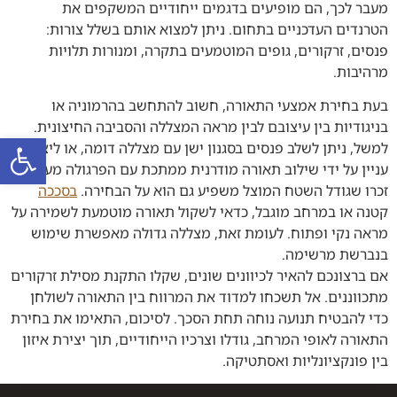
מעבר לכך, הם מופיעים בדגמים ייחודיים המשקפים את
הטרנדים העדכניים בתחום. ניתן למצוא אותם בשלל צורות:
פנסים, זרקורים, גופים המוטמעים בתקרה, ומנורות תלויות
מרהיבות.
בעת בחירת אמצעי התאורה, חשוב להתחשב בהרמוניה או
בניגודיות בין עיצובם לבין מראה המצללה והסביבה החיצונית.
פתח סרגל
למשל, ניתן לשלב פנסים בסגנון ישן עם מצללה דומה, או ליצור
עניין על ידי שילוב תאורה מודרנית ממתכת עם הפרגולה מעץ.
זכרו שגודל השטח המוצל משפיע גם הוא על הבחירה.
בסככה
קטנה או במרחב מוגבל, כדאי לשקול תאורה מוטמעת לשמירה על
מראה נקי ופתוח. לעומת זאת, מצללה גדולה מאפשרת שימוש
בנברשת מרשימה.
אם ברצונכם להאיר לכיוונים שונים, שקלו התקנת מסילת זרקורים
מתכווננים. אל תשכחו למדוד את המרווח בין התאורה לשולחן
כדי להבטיח תנועה נוחה תחת הסכך. לסיכום, התאימו את בחירת
התאורה לאופי המרחב, גודלו וצרכיו הייחודיים, תוך יצירת איזון
בין פונקציונליות ואסתטיקה.